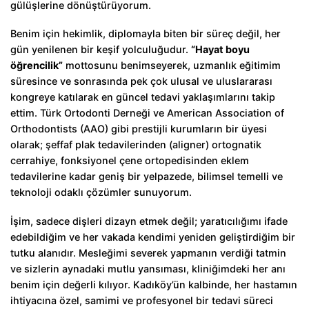
gülüşlerine dönüştürüyorum.
Benim için hekimlik, diplomayla biten bir süreç değil, her
gün yenilenen bir keşif yolculuğudur.
“Hayat boyu
öğrencilik”
mottosunu benimseyerek, uzmanlık eğitimim
süresince ve sonrasında pek çok ulusal ve uluslararası
kongreye katılarak en güncel tedavi yaklaşımlarını takip
ettim. Türk Ortodonti Derneği ve American Association of
Orthodontists (AAO) gibi prestijli kurumların bir üyesi
olarak; şeffaf plak tedavilerinden (aligner) ortognatik
cerrahiye, fonksiyonel çene ortopedisinden eklem
tedavilerine kadar geniş bir yelpazede, bilimsel temelli ve
teknoloji odaklı çözümler sunuyorum.
İşim, sadece dişleri dizayn etmek değil; yaratıcılığımı ifade
edebildiğim ve her vakada kendimi yeniden geliştirdiğim bir
tutku alanıdır. Mesleğimi severek yapmanın verdiği tatmin
ve sizlerin aynadaki mutlu yansıması, kliniğimdeki her anı
benim için değerli kılıyor. Kadıköy’ün kalbinde, her hastamın
ihtiyacına özel, samimi ve profesyonel bir tedavi süreci